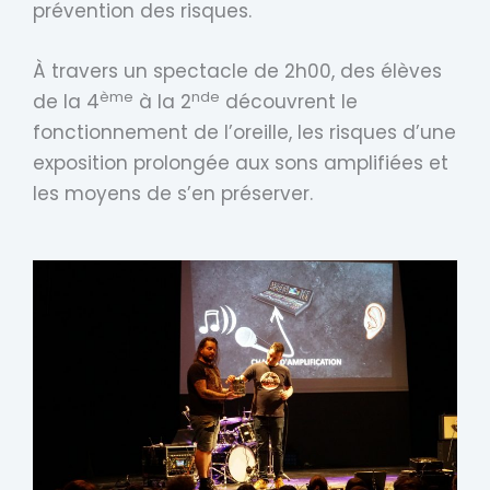
prévention des risques.
À travers un spectacle de 2h00, des élèves
ème
nde
de la 4
à la 2
découvrent le
fonctionnement de l’oreille, les risques d’une
exposition prolongée aux sons amplifiées et
les moyens de s’en préserver.