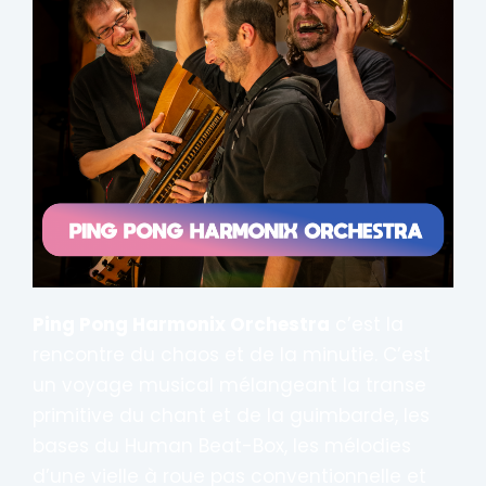
Ping Pong Harmonix Orchestra
c’est la
rencontre du chaos et de la minutie. C’est
un voyage musical mélangeant la transe
primitive du chant et de la guimbarde, les
bases du Human Beat-Box, les mélodies
d’une vielle à roue pas conventionnelle et