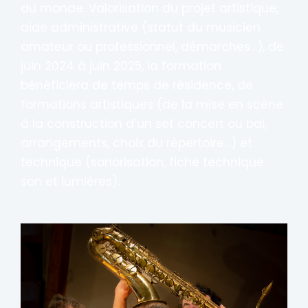
du monde. Valorisation du projet artistique,
aide administrative (statut du musicien
amateur ou professionnel, démarches…), de
juin 2024 à juin 2025, la formation
bénéficiera de temps de résidence, de
formations artistiques (de la mise en scène
à la construction d’un set concert ou bal,
arrangements, choix du répertoire…) et
technique (sonorisation, fiche technique
son et lumières).